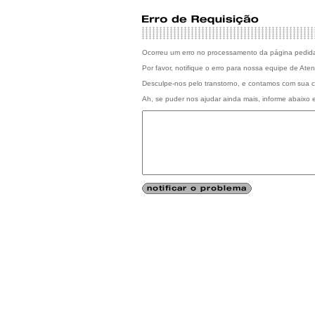
Ocorreu um erro no processamento da página pedid
Por favor, notifique o erro para nossa equipe de At
Desculpe-nos pelo transtorno, e contamos com sua 
Ah, se puder nos ajudar ainda mais, informe abaixo 